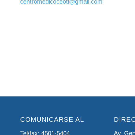
centromedicoceoti@gmail.com
COMUNICARSE AL
DIRE
Tel/fax: 4501-5404
Av. Gen