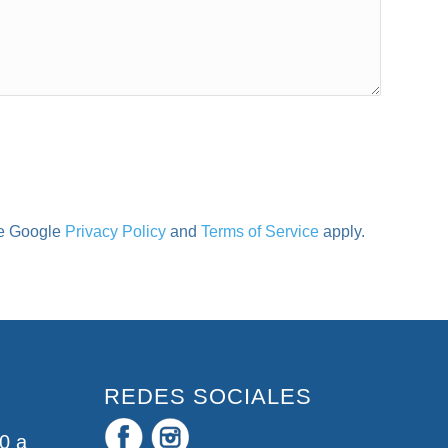
he Google
Privacy Policy
and
Terms of Service
apply.
REDES SOCIALES
0 a