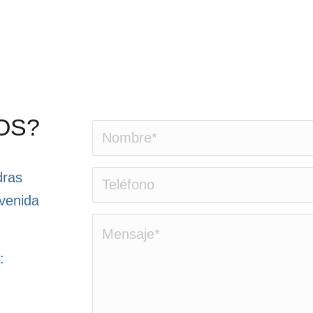
OS?
dras
venida
: